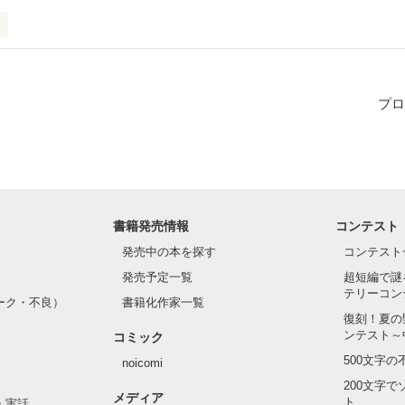
の中学3年生の優太。

い優太の父。

プロ
失った二人。

に溝だけが、大きくなっていった。

言えない二人は、ただ身を寄り添って生活することしかできない。

書籍発売情報
コンテスト
ま一つ言わなかった優太が父に言った言葉は…。
発売中の本を探す
コンテスト
発売予定一覧
超短編で謎
作品を読む
テリーコン
ーク・不良）
書籍化作家一覧
復刻！夏の
ンテスト～
コミック
500文字
noicomi
200文字
メディア
ト
・実話