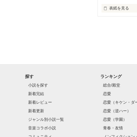
表紙を見る
思春期真っ只中
無口で、人が良
早くに妻・母を
月日が経つうち
自分の気持ちを
探す
ランキング
けれど、わがま
小説を探す
総合/殿堂
新着完結
恋愛
新着レビュー
恋愛（キケン・ダ
新着更新
恋愛（逆ハー）
ジャンル別小説一覧
恋愛（学園）
音楽コラボ小説
青春・友情
コミュニティ
ノンフィクション