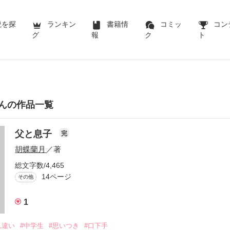
説を探
ランキン
書籍情
コミッ
コン
グ
報
ク
ト
んの作品一覧
父と息子
完
胡蝶蘭月
／著
総文字数/4,465
14ページ
その他
1
れ違い
#中学生
#思いつき
#口下手