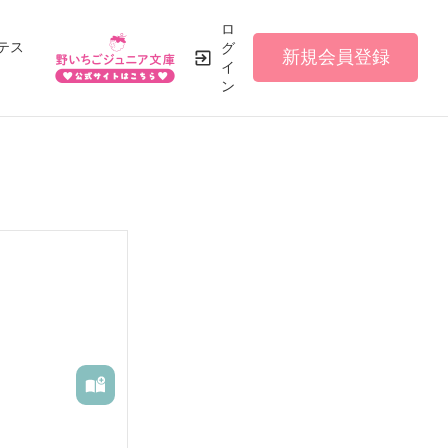
ロ
テス
グ
新規会員登録
イ
ン