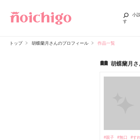
小
す
トップ
胡蝶蘭月さんのプロフィール
作品一覧
胡蝶蘭月さ
#親子
#無口
#す