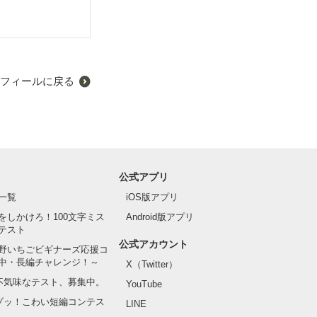
フィールに戻る
公式アプリ
一覧
iOS版アプリ
をしかけろ！100文字ミス
Android版アプリ
テスト
公式アカウント
野いちごビギナーズ応援コ
中・長編チャレンジ！～
X（Twitter）
の不気味なテスト、募集中。
YouTube
でゾッ！こわい短編コンテス
LINE