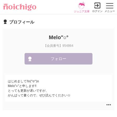
ログイン
メニュー
ジュニア文庫
プロフィール
Melo"○°
【会員番号】954864
フォロー
はじめまして!!o(^o^)o
Melo"○°と申します!!
とっても更新が遅いですが、
がんばって書くので、ぜひ読んでください☆