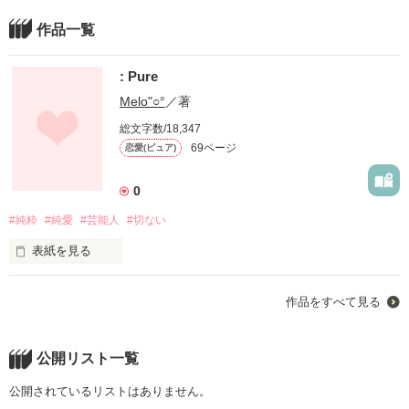
作品一覧
: Pure
Melo"○°
／著
総文字数/18,347
69ページ
恋愛(ピュア)
0
#純粋
#純愛
#芸能人
#切ない
表紙を見る
⌒⌒⌒⌒⌒⌒⌒⌒⌒⌒⌒⌒⌒⌒⌒

作品をすべて見る
君に会えていつもの "日常" が "特別" に

変わった。

公開リスト一覧
近くて遠い存在で。

公開されているリストはありません。
結ばれない恋だと思ってた。
