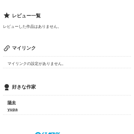
それでも好きだと強く感じてた。

レビュー一覧
レビューした作品はありません。
ねえ、あの日出逢えたのは運命だったのかな。

マイリンク
今でも忘れない。

あの澄み渡った星に、輝く青の夜。

マイリンクの設定がありません。
⌒⌒⌒⌒⌒⌒⌒⌒⌒⌒⌒⌒⌒⌒⌒

好きな作家
陽未
yupa
作品を読む