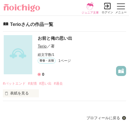
ログイン
メニュー
ジュニア文庫
Terioさんの作品一覧
お前と俺の思い出
Terio
／著
総文字数/1
1ページ
青春・友情
0
#バットエンド
#友情
#思い出
#過去
表紙を見る
なぁ。げんきか？

プロフィールに戻る
作品を読む