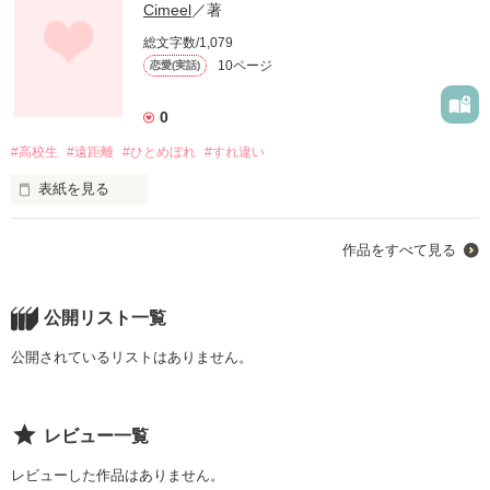
Cimeel
／著
総文字数/1,079
10ページ
恋愛(実話)
0
#高校生
#遠距離
#ひとめぼれ
#すれ違い
表紙を見る
作品をすべて見る
 私はあなたのことをどれだけ知れたのかな。

 今いっても言い訳にしかならないけど

公開リスト一覧
 高校生になったばかりの私はまだまだ子供で

 あなたのことをちゃんと知るのが怖かった…

公開されているリストはありません。
 あなたはそんな私にたくさんの笑顔と愛をくれました。

レビュー一覧
レビューした作品はありません。
 ❀  ❀  ❀  ❀  ❀  ❀  ❀  ❀
