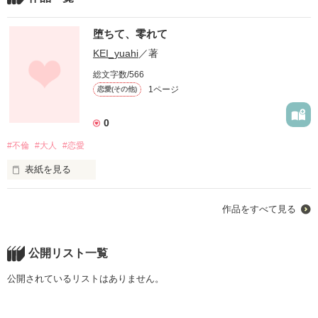
堕ちて、零れて
KEI_yuahi
／著
総文字数/566
1ページ
恋愛(その他)
0
#不倫
#大人
#恋愛
表紙を見る
未編集
作品をすべて見る
作品を読む
公開リスト一覧
公開されているリストはありません。