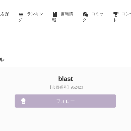
説を探
ランキン
書籍情
コミッ
コン
グ
報
ク
ト
ル
blast
【会員番号】952423
フォロー