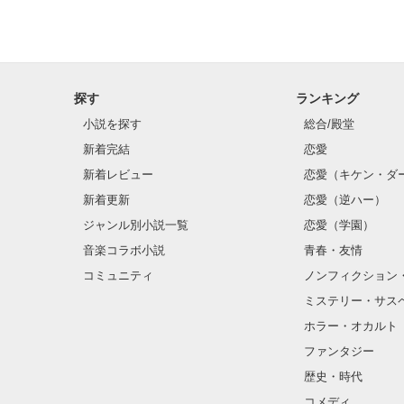
探す
ランキング
小説を探す
総合/殿堂
新着完結
恋愛
新着レビュー
恋愛（キケン・ダ
新着更新
恋愛（逆ハー）
ジャンル別小説一覧
恋愛（学園）
音楽コラボ小説
青春・友情
コミュニティ
ノンフィクション
ミステリー・サス
ホラー・オカルト
ファンタジー
歴史・時代
コメディ