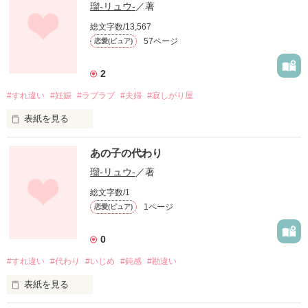
瑠-リュウ-
／著
総文字数/13,567
57ページ
恋愛(ピュア)
2
#すれ違い
#妊娠
#ラブラブ
#夫婦
#寂しがり屋
表紙を見る
　　ね、どうしてあなたは私を選んだの？

あの子の代わり
　　あなたにとって私は、要らない存在なの？

　　あなたの考えていることが、

瑠-リュウ-
／著
　　　　　ワカラナイ....

総文字数/1
   でも、私はあなたのことが大好きなの

1ページ
恋愛(ピュア)
　　だからこそ、幸せになって欲しいの....

　　例え辛い選択肢を選ぶことになったとしても....

0
#すれ違い
#代わり
#いじめ
#鈍感
#勘違い
       初めて、はなもるです????

　　　　この作品は、初の作品です！????

表紙を見る
　　　　誤字脱字が多いかもしれませんが

　　　　ご了承ください。
