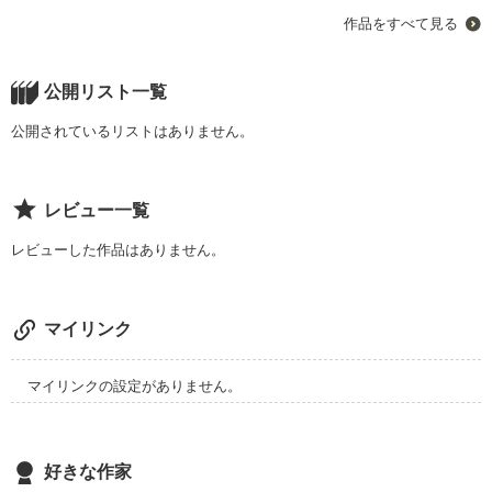
　あなたはいつも私を見てくれない。

　　　　では、本編へレッツゴー(*≧∇≦)ﾉ
作品をすべて見る
　あなたはいつも私じゃない誰かをを見ている。

作品を読む
　あなたはその人と私を重ねている。

公開リスト一覧
　ねぇ、あなたはどうしたら私を見てくれますか？

公開されているリストはありません。
　私はどうしたらあの子になれますか？

レビュー一覧
　だれか....教えてｯ....

レビューした作品はありません。
　　　こんにちは????はなもるです。

　　　今回も、前回と同じくすれ違いをテーマに

マイリンク
　　　作成しました。

　　　２作目と言うことで、

　　　前回と話がかぶらないように気を付けました‼

マイリンクの設定がありません。
　　　見てくださると嬉しいです(≧ω≦。)

　　　でわでわ、本編へレッツゴー！！
好きな作家