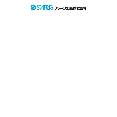
少しの勇気が足りない

一歩を踏み出すのに勇気が足りない

私は、背中を押される何かを探していた

勇気をくれたあなたとの一夏の不思議な物語
