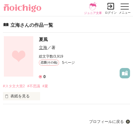
ログイン
メニュー
ジュニア文庫
立海さんの作品一覧
夏風
立海
／著
総文字数/3,919
5ページ
恋愛(その他)
0
#スタ文大賞2
#不思議
#夏
表紙を見る
プロフィールに戻る