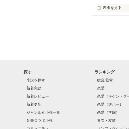
表紙を見る
君を花と呼べる
君という花を知
探す
ランキング
小説を探す
総合/殿堂
新着完結
恋愛
私はまだ花を知
新着レビュー
恋愛（キケン・ダ
新着更新
恋愛（逆ハー）
ジャンル別小説一覧
恋愛（学園）
音楽コラボ小説
青春・友情
コミュニティ
ノンフィクション