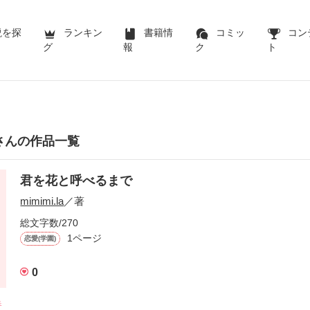
説を探
ランキン
書籍情
コミッ
コン
グ
報
ク
ト
laさんの作品一覧
君を花と呼べるまで
mimimi.la
／著
総文字数/270
1ページ
恋愛(学園)
0
春