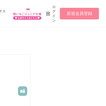
ロ
テス
グ
新規会員登録
イ
ン