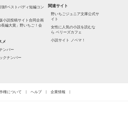
関連サイト
最強‼ベストバディ短編コン
野いちごジュニア文庫公式サ
イト
版小説投稿サイト合同企画
の長編大賞」野いちご！会
女性に人気の小説を読むな
ら ベリーズカフェ
小説サイト ノベマ！
スメ
ナンバー
ックナンバー
作権について
ヘルプ
企業情報