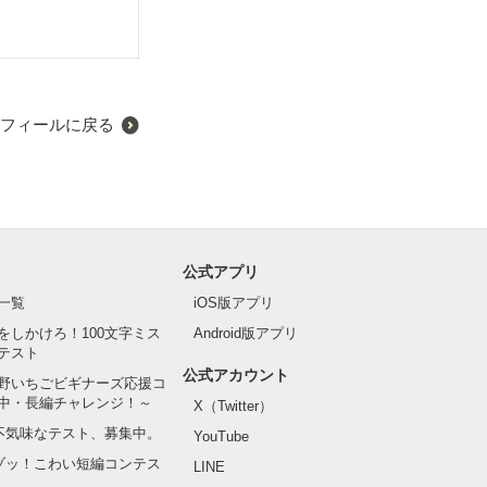
フィールに戻る
公式アプリ
一覧
iOS版アプリ
をしかけろ！100文字ミス
Android版アプリ
テスト
公式アカウント
野いちごビギナーズ応援コ
中・長編チャレンジ！～
X（Twitter）
の不気味なテスト、募集中。
YouTube
でゾッ！こわい短編コンテス
LINE