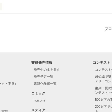
まで、後どれくらいだろうか。

プロ
るまで、後どれくらいだろうか。

書籍発売情報
コンテスト
発売中の本を探す
コンテスト
発売予定一覧
超短編で謎
テリーコン
らない。花を知れるだろうか。

ーク・不良）
書籍化作家一覧
復刻！夏の
ンテスト～
コミック
500文字
noicomi
200文字
メディア
ト
・実話