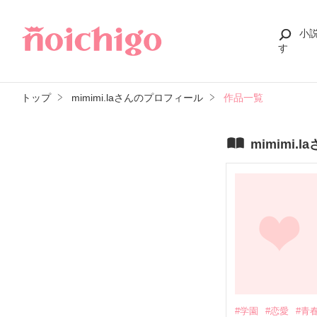
小
す
トップ
mimimi.laさんのプロフィール
作品一覧
mimimi.
#学園
#恋愛
#青