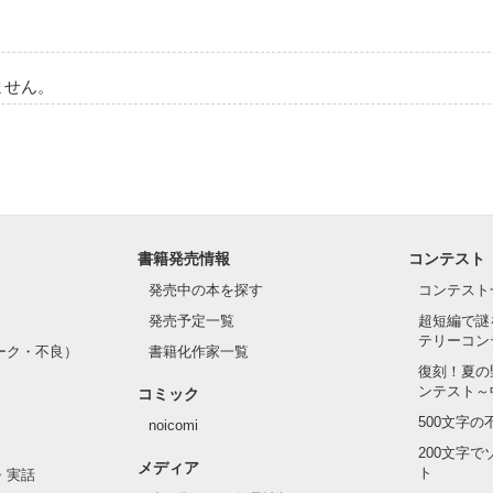
ません。
書籍発売情報
コンテスト
発売中の本を探す
コンテスト
発売予定一覧
超短編で謎
テリーコン
ーク・不良）
書籍化作家一覧
復刻！夏の
ンテスト～
コミック
500文字
noicomi
200文字
メディア
ト
・実話