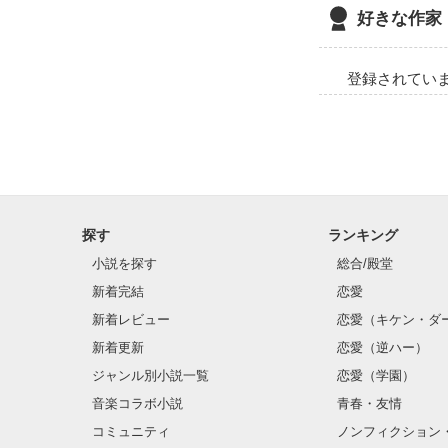
好きな作家
登録されてい
探す
ランキング
小説を探す
総合/殿堂
新着完結
恋愛
新着レビュー
恋愛（キケン・ダ
新着更新
恋愛（逆ハー）
ジャンル別小説一覧
恋愛（学園）
音楽コラボ小説
青春・友情
コミュニティ
ノンフィクション