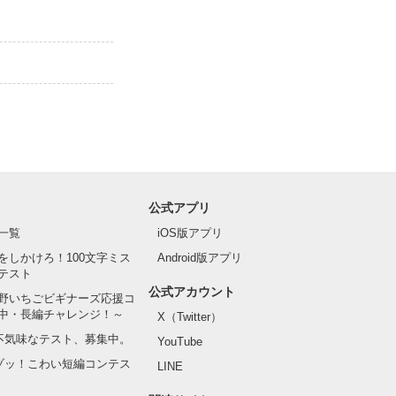
公式アプリ
一覧
iOS版アプリ
をしかけろ！100文字ミス
Android版アプリ
テスト
公式アカウント
野いちごビギナーズ応援コ
中・長編チャレンジ！～
X（Twitter）
の不気味なテスト、募集中。
YouTube
でゾッ！こわい短編コンテス
LINE