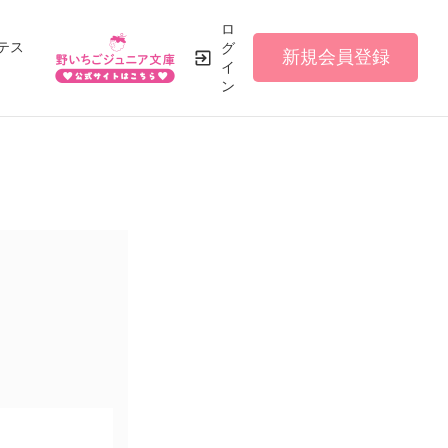
ロ
テス
グ
新規会員登録
イ
ン