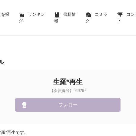
説を探
ランキン
書籍情
コミッ
コン
グ
報
ク
ト
ル
生羅*再生
【会員番号】949267
フォロー
羅*再生です。