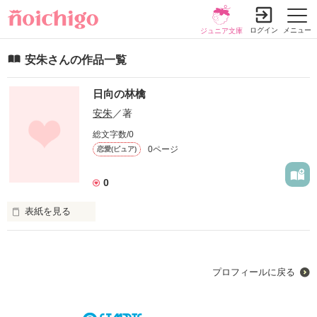
ログイン
メニュー
ジュニア文庫
安朱さんの作品一覧
日向の林檎
安朱
／著
総文字数/0
0ページ
恋愛(ピュア)
0
表紙を見る
プロフィールに戻る
             「お久しぶりです。先輩」
