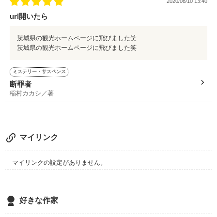
2020/08/10 13:40
そのやりたいことが全部達成できないことだって分かってる。

url開いたら
仮に『人生で1度は受験したい』

茨城県の観光ホームページに飛びました笑
という願いだとしても、

茨城県の観光ホームページに飛びました笑
受験する前に死ぬと決めてたら、できないでしょ？

ミステリー・サスペンス
ﾟ・*:.｡..｡.:+・ﾟﾟ・*:.｡..｡.:+・ﾟ

断罪者
稲村カカシ／著
これは私の死ぬまでの想いを書き留めるための、のんびりと書
く日記みたいなものである。

マイリンク
小林 奈楠 -Kobayashi Nana-

マイリンクの設定がありません。
中学二年生♀

好きな作家
※途中で出てくる登場人物はその時に紹介します。
