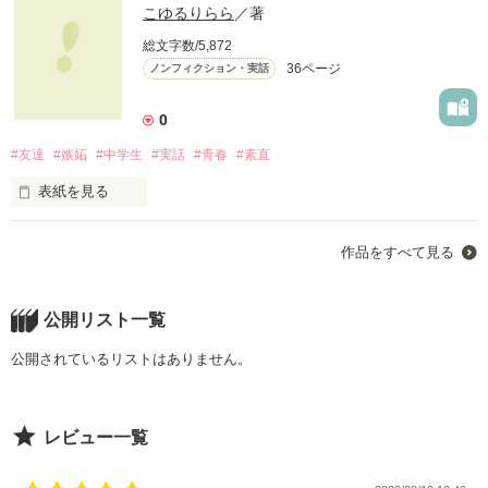
こゆるりらら
／著
総文字数/5,872
こんなにも死にたくなったのは。

36ページ
ノンフィクション・実話
でも生きたいとも思ってしまう自分がいるのも情けない。

0
#友達
#嫉妬
#中学生
#実話
#青春
#素直
死にたい…と周りに宣言したら、実行しなければならなくなる
表紙を見る
のではないか。

そう思い、何人かには宣言した。

この小説を書くきっかけになった私の心友。

作品をすべて見る
中薗 美優(なかぞのみゆう)。

まぁ、どうせ心配されたいだけだろ。

いままでいろんなことがあったので小説にします。

、、、そー言われるのも仕方ないかな

これからの私の想いも...

公開リスト一覧
けど、そんなんじゃないよ。

ノンフィクションです！
公開されているリストはありません。
ちゃんと死ぬ日は決めてある。

作品を読む
レビュー一覧
でもね、まだまだやりたいことも残ってる。
