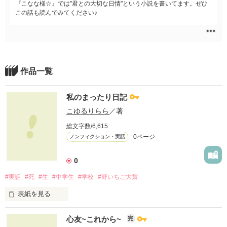
『こなな様☆』では"君との大切な日情"という小説を書いてます。ぜひ
この話も読んでみてください♪
作品一覧
私のまったり日記
こゆるりらら
／著
総文字数/6,615
0ページ
ノンフィクション・実話
0
#実話
#死
#生
#中学生
#学校
#野いちご大賞
表紙を見る
___いつからだろう

心友~これから~
完