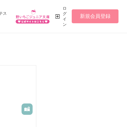
ロ
テス
グ
新規会員登録
イ
ン