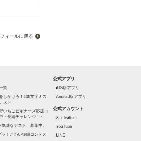
フィールに戻る
公式アプリ
一覧
iOS版アプリ
をしかけろ！100文字ミス
Android版アプリ
テスト
公式アカウント
野いちごビギナーズ応援コ
中・長編チャレンジ！～
X（Twitter）
の不気味なテスト、募集中。
YouTube
でゾッ！こわい短編コンテス
LINE