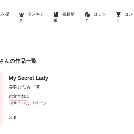
説を探
ランキン
書籍情
コミッ
コン
グ
報
ク
ト
さんの作品一覧
My Secret Lady
美弥ひなみ
／著
総文字数/1
1ページ
恋愛(ピュア)
0