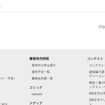
プロ
作品を読む
書籍発売情報
コンテスト
発売中の本を探す
コンテスト
発売予定一覧
超短編で謎
テリーコン
ーク・不良）
書籍化作家一覧
復刻！夏の
ンテスト～
コミック
500文字
noicomi
200文字
メディア
ト
・実話