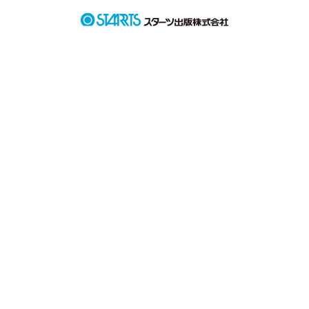
二人きりの作業中、突然そんなことを言われて、、

ドキドキのラブストーリー
作品を読む