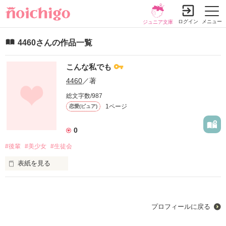
ログイン
メニュー
ジュニア文庫
4460さんの作品一覧
こんな私でも
4460
／著
総文字数/987
1ページ
恋愛(ピュア)
0
#後輩
#美少女
#生徒会
表紙を見る
ことの成り行きで会長になるハメになった莉衣。自分の性格に
悩んで笑うことが少なく、、、そんな彼女の前に現れたのは、
無口な後輩！

プロフィールに戻る
「俺、先輩のために生徒会に入ったんすよ」
