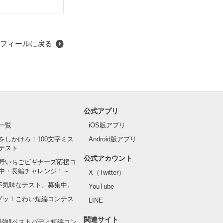
フィールに戻る
公式アプリ
一覧
iOS版アプリ
をしかけろ！100文字ミス
Android版アプリ
テスト
公式アカウント
野いちごビギナーズ応援コ
中・長編チャレンジ！～
X（Twitter）
の不気味なテスト、募集中。
YouTube
でゾッ！こわい短編コンテス
LINE
関連サイト
最強‼ベストバディ短編コン