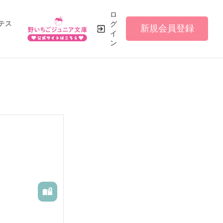
ロ
テス
グ
新規会員登録
イ
ン