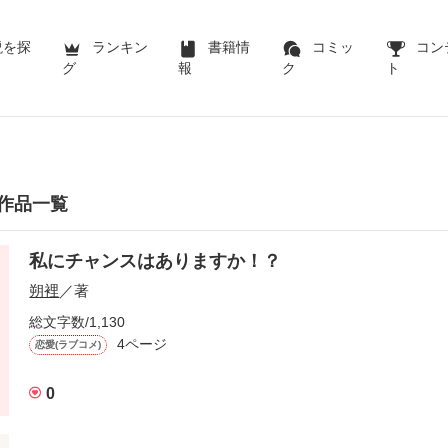
説を探
ランキン
書籍情
コミッ
コン
グ
報
ク
ト
作品一覧
私にチャンスはありますか！？
朔裡
／著
総文字数/1,130
4ページ
恋愛(ラブコメ)
0