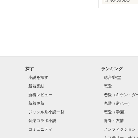
｢またお前かよ、
小学校の頃から
｢席まで隣とかど
ありえないんです
―――――――
探す
ランキング
女子力が欲しい
小説を探す
総合/殿堂
松崎 架瑚

新着完結
恋愛
(マツザキ カコ)

新着レビュー
恋愛（キケン・ダ
      ×

新着更新
恋愛（逆ハー）
無自覚イケメン
ジャンル別小説一覧
恋愛（学園）
音楽コラボ小説
青春・友情
大浦 賢斗

(オオウラ ケント
コミュニティ
ノンフィクション
ミステリー・サス