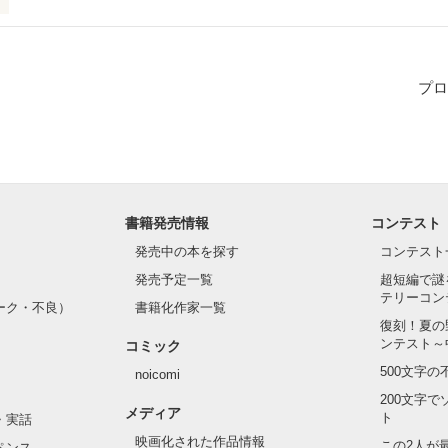
てか奇跡じゃね？｣

のくされ縁。

プロ
んな偶然？

けど｣

――――――

書籍発売情報
コンテスト
サバサバ女子

発売中の本を探す
コンテスト
発売予定一覧
超短編で謎
テリーコン
ーク・不良）
書籍化作家一覧
復刻！夏の
ンテスト～
コミック
残念男子

500文字
noicomi
200文字
メディア
)

ト
・実話
映画化された作品情報
この2人が
ペンス