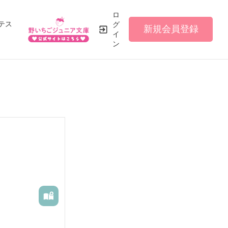
ロ
テス
グ
新規会員登録
イ
ン