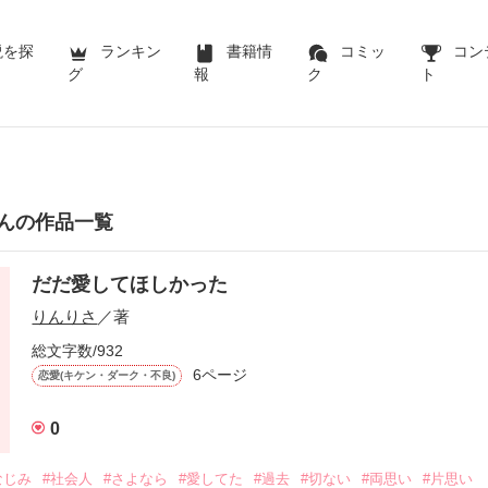
説を探
ランキン
書籍情
コミッ
コン
グ
報
ク
ト
んの作品一覧
だだ愛してほしかった
りんりさ
／著
総文字数/932
6ページ
恋愛(キケン・ダーク・不良)
0
なじみ
#社会人
#さよなら
#愛してた
#過去
#切ない
#両思い
#片思い