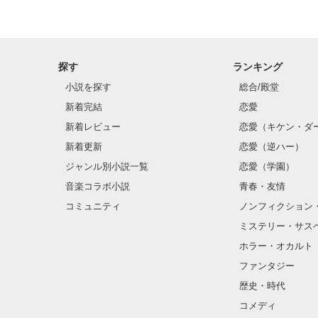
 目立たない姉

 住川 結奈    すみかわ ゆな

探す
ランキング
小説を探す
総合/殿堂
 クールだけどねたまに優しい

下村 優        
新着完結
恋愛
新着レビュー
恋愛（キケン・ダ
新着更新
恋愛（逆ハー）
ジャンル別小説一覧
恋愛（学園）
 素直で甘えん坊の妹

 住川 愛奈     すみかわ あいな

音楽コラボ小説
青春・友情
コミュニティ
ノンフィクション
ミステリー・サス
ホラー・オカルト
ファンタジー
歴史・時代
コメディ