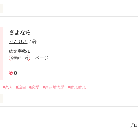
ないことってどんなこと？

さよなら
い...

りんりさ
／著
ばに居たかっただけ

総文字数/1
1ページ
恋愛(ピュア)
..?

0
#恋人
#涙目
#恋愛
#遠距離恋愛
#離れ離れ
姉ちゃんは宝物だよ！」

んちょうだい？」

楽しんで読んでいただけると嬉しいです！
ばいい...？」

プロ
作品を読む