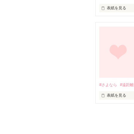
表紙を見る
取り返しのつか
私にはもうわからな
だだあなたのそ
「愛してるよ」

それは私に対して.
それとも...

#さよなら
#遠距離
「私にとってお
表紙を見る
「お姉ちゃん..

あたしに優ちゃ
初作品です！

下手くそですが
「私は、どうすれ