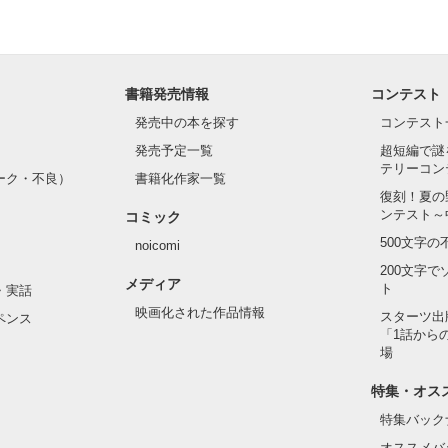
書籍発売情報
コンテスト
発売中の本を探す
コンテスト
 しもむら  ゆう

発売予定一覧
超短編で謎
テリーコン
ーク・不良）
書籍化作家一覧
復刻！夏の
ンテスト～
コミック
500文字
noicomi
200文字
メディア
ト
・実話
映画化された作品情報
スターツ出
ペンス
「1話から
場
特集・オス
特集バック
オススメバ