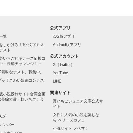
公式アプリ
一覧
iOS版アプリ
をしかけろ！100文字ミス
Android版アプリ
テスト
公式アカウント
野いちごビギナーズ応援コ
中・長編チャレンジ！～
X（Twitter）
の不気味なテスト、募集中。
YouTube
でゾッ！こわい短編コンテス
LINE
関連サイト
版小説投稿サイト合同企画
の長編大賞」野いちご！会
野いちごジュニア文庫公式サ
イト
女性に人気の小説を読むな
スメ
ら ベリーズカフェ
ナンバー
小説サイト ノベマ！
ックナンバー