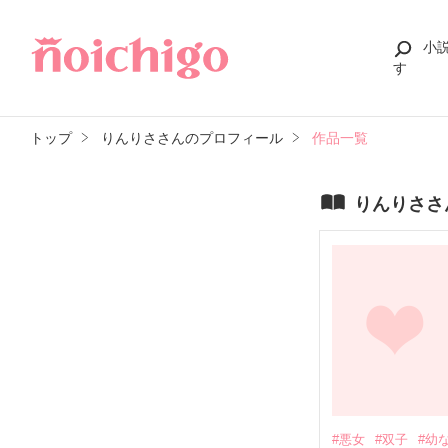
小
す
トップ
りんりささんのプロフィール
作品一覧
りんりささ
#悪女
#双子
#幼