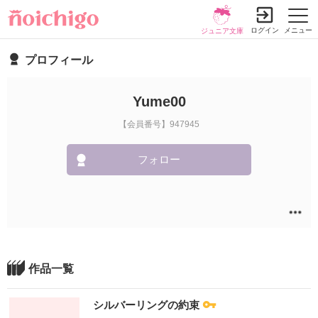
ログイン
メニュー
ジュニア文庫
プロフィール
Yume00
【会員番号】947945
フォロー
作品一覧
シルバーリングの約束