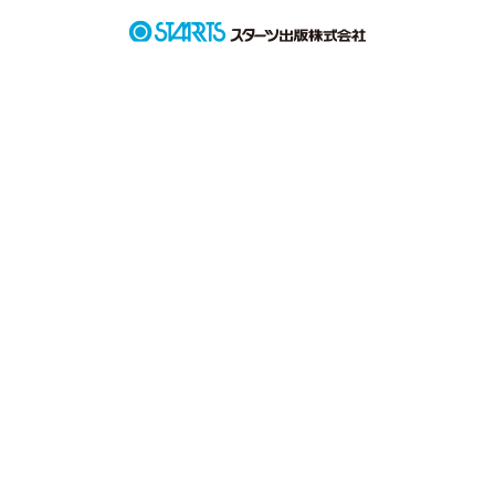
神様。神様どうか…

他のものは望みません。

彼を、彼を私にください。
作品を読む