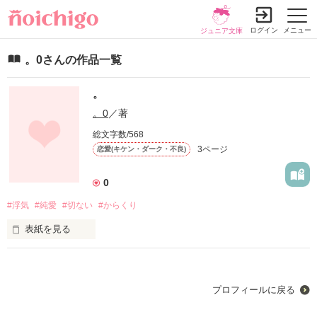
ログイン
メニュー
ジュニア文庫
。0さんの作品一覧
。
。0
／著
総文字数/568
3ページ
恋愛(キケン・ダーク・不良)
0
#浮気
#純愛
#切ない
#からくり
表紙を見る
好きだった。大好きだった。

諦めなきゃいけないのは分かっていた。

プロフィールに戻る
でも、でも、とてつもなく大好きだった。
