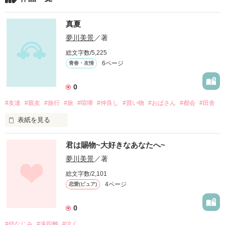
真夏
夢川美景
／著
総文字数/5,225
6ページ
青春・友情
0
#友達
#親友
#旅行
#旅
#喧嘩
#仲良し
#買い物
#おばさん
#都会
#田舎
表紙を見る
中学最後の夏休み。それを精一杯楽しもうと、華恋と唯は2泊3
君は賜物~大好きなあなたへ~
日の旅行をすることに決めた。その旅行で、今まで体験したこ
とのない"初めて"をたくさん見つける。

夢川美景
／著
「きっと私たちはこの旅で、何かを失い、何かを拾う。」
総文字数/2,101
4ページ
恋愛(ピュア)
作品を読む
0
#幼なじみ
#遠距離
#泣く