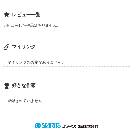
作品を読む
レビュー一覧
レビューした作品はありません。
マイリンク
マイリンクの設定がありません。
好きな作家
登録されていません。