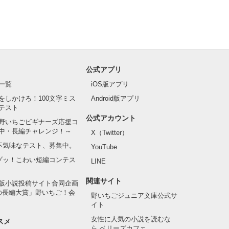
公式アプリ
一覧
iOS版アプリ
をしかけろ！100文字ミス
Android版アプリ
テスト
公式アカウント
野いちごビギナーズ応援コ
中・長編チャレンジ！～
X（Twitter）
の不気味なテスト、募集中。
YouTube
でゾッ！こわい短編コンテス
LINE
関連サイト
版小説投稿サイト合同企画
の長編大賞」野いちご！会
野いちごジュニア文庫公式サ
イト
女性に人気の小説を読むな
スメ
ら ベリーズカフェ