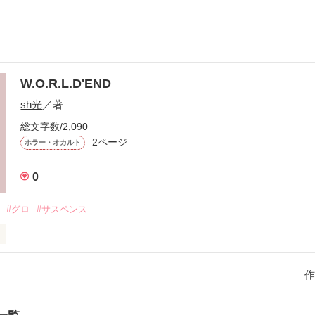
W.O.R.L.D'END
sh光
／著
総文字数/2,090
2ページ
ホラー・オカルト
0
#グロ
#サスペンス
作
作品を読む