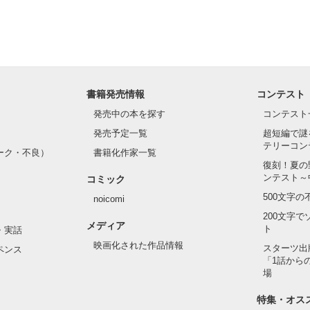
書籍発売情報
コンテスト
発売中の本を探す
コンテスト
発売予定一覧
超短編で謎
テリーコン
ーク・不良）
書籍化作家一覧
復刻！夏の
ンテスト～
コミック
500文字
noicomi
200文字
メディア
ト
・実話
映画化された作品情報
スターツ出
ペンス
「1話から
場
特集・オス