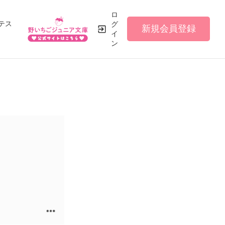
ロ
テス
グ
新規会員登録
イ
ン