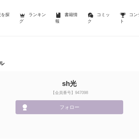
説を探
ランキン
書籍情
コミッ
コン
グ
報
ク
ト
ル
sh光
【会員番号】947098
フォロー