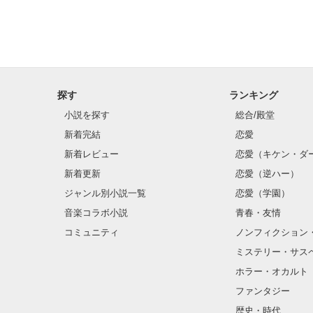
探す
ランキング
小説を探す
総合/殿堂
新着完結
恋愛
新着レビュー
恋愛（キケン・ダ
新着更新
恋愛（逆ハー）
ジャンル別小説一覧
恋愛（学園）
音楽コラボ小説
青春・友情
コミュニティ
ノンフィクション
ミステリー・サス
ホラー・オカルト
ファンタジー
歴史・時代