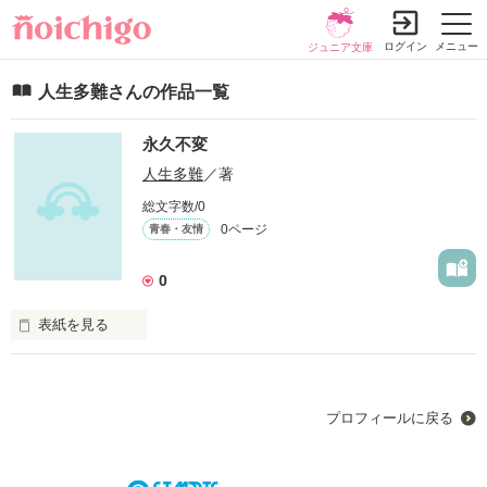
ログイン
メニュー
ジュニア文庫
人生多難さんの作品一覧
永久不変
人生多難
／著
総文字数/0
0ページ
青春・友情
0
表紙を見る
今どんな気持ちでここにいるのだろう

自分の気持ちすら分からない気持ち

プロフィールに戻る
そんな世界に私は暮らしている