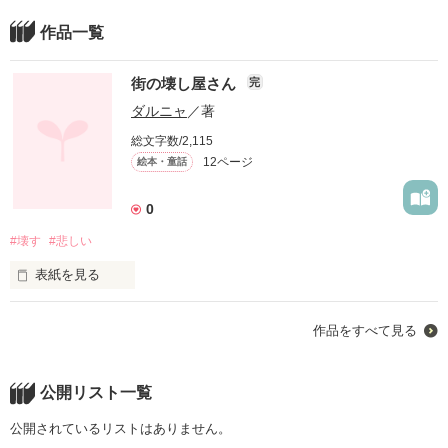
作品一覧
街の壊し屋さん
完
ダルニャ
／著
総文字数/2,115
12ページ
絵本・童話
0
#壊す
#悲しい
表紙を見る
在るところに街の壊し屋さんが居ました

作品をすべて見る
これは彼の物語

悲しい悲しい物語
公開リスト一覧
公開されているリストはありません。