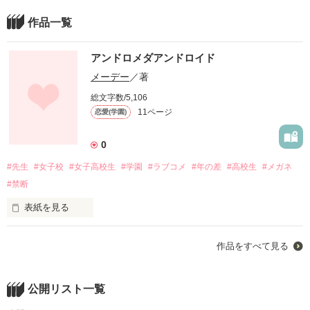
作品一覧
アンドロメダアンドロイド
メーデー
／著
総文字数/5,106
11ページ
恋愛(学園)
0
#先生
#女子校
#女子高校生
#学園
#ラブコメ
#年の差
#高校生
#メガネ
#禁断
表紙を見る
ただ見つめてるだけでいいのです。

作品をすべて見る
話すことなんて出来ないから。

公開リスト一覧