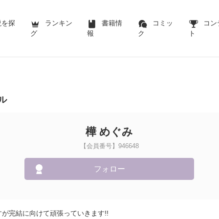
説を探
ランキン
書籍情
コミッ
コン
グ
報
ク
ト
ル
樺 めぐみ
【会員番号】946648
フォロー
が完結に向けて頑張っていきます!!