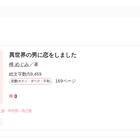
異世界の男に恋をしました
樺 めぐみ
／著
総文字数/59,459
169ページ
恋愛(キケン・ダーク・不良)
0
走族
#仲間
#記憶
者にあるので気長にお付き合いくださいませ！！
