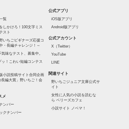
公式アプリ
一覧
iOS版アプリ
をしかけろ！100文字ミス
Android版アプリ
テスト
公式アカウント
野いちごビギナーズ応援コ
中・長編チャレンジ！～
X（Twitter）
の不気味なテスト、募集中。
YouTube
でゾッ！こわい短編コンテス
LINE
関連サイト
版小説投稿サイト合同企画
の長編大賞」野いちご！会
野いちごジュニア文庫公式サ
イト
女性に人気の小説を読むな
スメ
ら ベリーズカフェ
ナンバー
小説サイト ノベマ！
ックナンバー