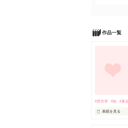
作品一覧
#異世界
#姫
#暴
表紙を見る
長編の予感が作