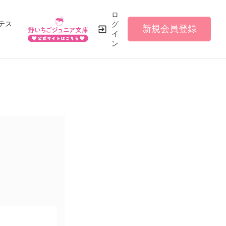
ロ
テス
グ
新規会員登録
イ
ン