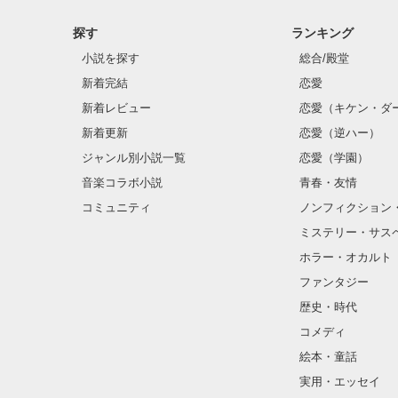
探す
ランキング
小説を探す
総合/殿堂
新着完結
恋愛
新着レビュー
恋愛（キケン・ダ
新着更新
恋愛（逆ハー）
ジャンル別小説一覧
恋愛（学園）
音楽コラボ小説
青春・友情
コミュニティ
ノンフィクション
ミステリー・サス
ホラー・オカルト
ファンタジー
歴史・時代
コメディ
絵本・童話
実用・エッセイ