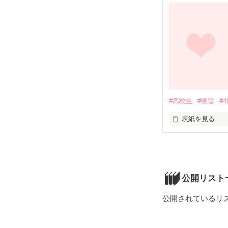
世にいうグロイ
では、どうぞ!!
#高校生
#幽霊
#
表紙を見る
3作品目になりま
ちまちまと更新
2019/2/5～
公開リスト
公開されているリ