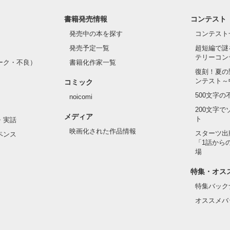
書籍発売情報
コンテスト
発売中の本を探す
コンテスト
発売予定一覧
超短編で謎
テリーコン
ーク・不良）
書籍化作家一覧
復刻！夏の
ンテスト～
コミック
500文字
noicomi
200文字
メディア
ト
・実話
映画化された作品情報
スターツ出
ペンス
「1話から
場
特集・オス
特集バック
オススメバ