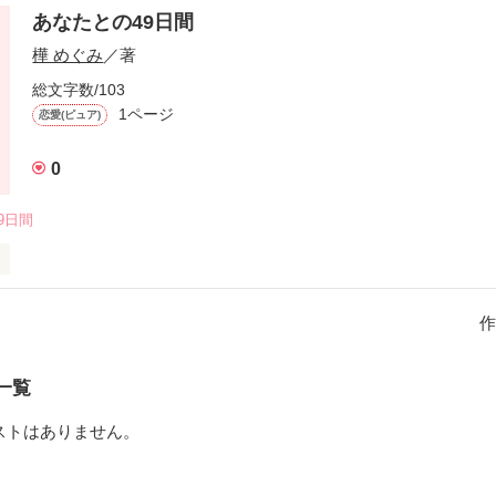
あなたとの49日間
表現などもあります。

樺 めぐみ
／著
総文字数/103
1ページ
恋愛(ピュア)
作品を読む
0
49日間
す！

して行きます。

作
一覧
ストはありません。
作品を読む