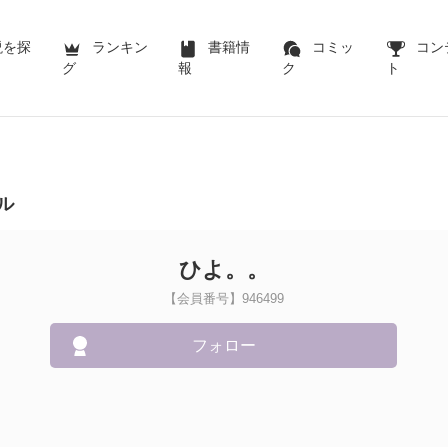
説を探
ランキン
書籍情
コミッ
コン
グ
報
ク
ト
ル
ひよ。。
【会員番号】946499
フォロー