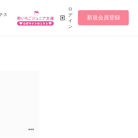
ロ
テス
グ
新規会員登録
イ
ン