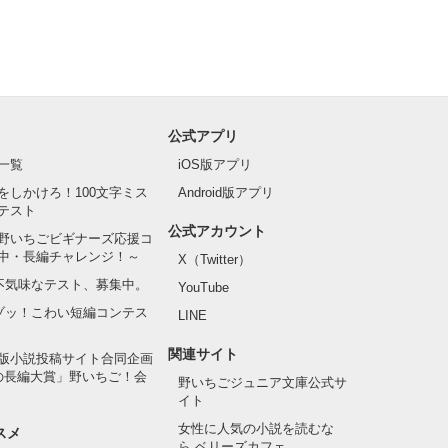
公式アプリ
一覧
iOS版アプリ
をしかけろ！100文字ミス
Android版アプリ
テスト
公式アカウント
野いちごビギナーズ応援コ
中・長編チャレンジ！～
X（Twitter）
の不気味なテスト、募集中。
YouTube
でゾッ！こわい短編コンテス
LINE
関連サイト
版小説投稿サイト合同企画
の長編大賞」野いちご！会
野いちごジュニア文庫公式サ
イト
女性に人気の小説を読むな
スメ
ら ベリーズカフェ