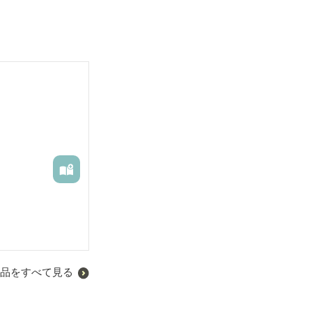
てくるのに、
たのに、話して
品をすべて見る
校生の甘酸っぱ