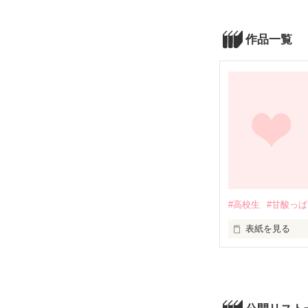
作品一覧
#高校生
#甘酸っ
表紙を見る
高校生の日菜海
時々優しくして
いくうちに徐々