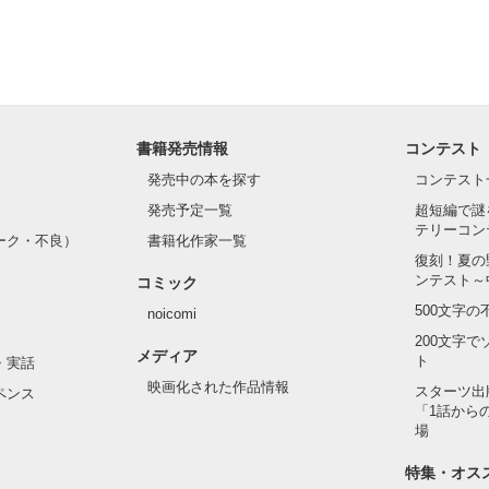
書籍発売情報
コンテスト
発売中の本を探す
コンテスト
発売予定一覧
超短編で謎
テリーコン
ーク・不良）
書籍化作家一覧
復刻！夏の
ンテスト～
コミック
500文字
noicomi
200文字
メディア
ト
・実話
映画化された作品情報
スターツ出
ペンス
「1話から
場
特集・オス