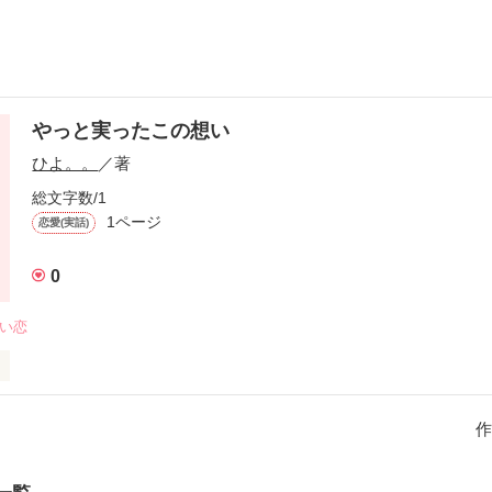
やっと実ったこの想い
ひよ。。
／著
総文字数/1
1ページ
恋愛(実話)
0
ぱい恋
は、自分の前の席の大斗に恋をしていた。大斗はしょっちゅう意地悪し
きて一体何なの?!頭を悩ましながらも、最初はただの仲の良い友達だっ
作
に好きになっていく…。この気持ちは一体何なんなんだろ…。そんな高