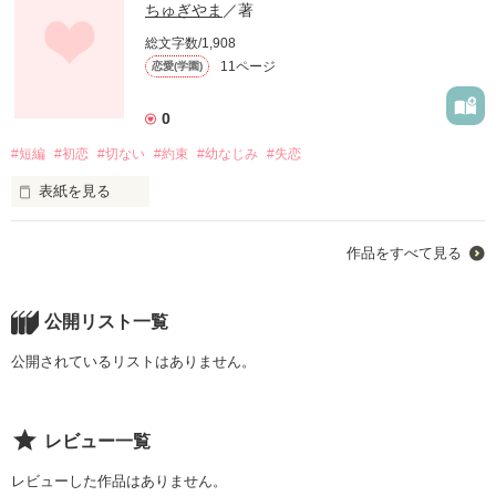
ちゅぎやま
／著
総文字数/1,908
11ページ
恋愛(学園)
0
#短編
#初恋
#切ない
#約束
#幼なじみ
#失恋
表紙を見る
作品をすべて見る
片思いは楽しい。

そんな言葉をよく聞くけど、全然そんなことない。

公開リスト一覧
片思いは、辛くて悲しいことばかりだ。

公開されているリストはありません。
私の初恋は苦くて切ない恋だった。 

レビュー一覧
ほんの少し、勇気を出していれば

違う未来があったのかな。

レビューした作品はありません。