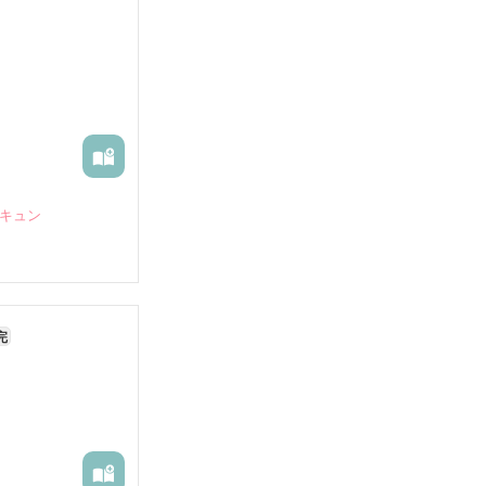
きキュン
完