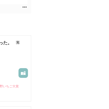
った。
完
#野いちご大賞