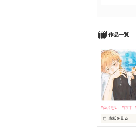
作品一覧
#両片想い
#切甘
表紙を見る