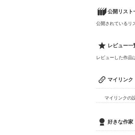
 無邪気で、マイペースで

公開リスト
  陽だまりみたいな

公開されているリ
 なぁ？

 何でもひとりで抱え込むやつだった

 ⋆.*｡❁*.◌̥*॰.ﾟ*°｡˚✲*ﾟ °｡˚◌ ͙❁˚｡˚*

  君だったんだ──────

レビュー一
 悲しさだって

 泣いてばかりで

 ❆

レビューした作品
 嬉しさだって

ﾟ･*:.｡.＊.:*･ﾟ.:*
 辛かったはずの恋は

 雪白 逢(ゆきしろ あう)

マイリンク
 いつも半分こだったじゃないか

 少しずつ、だけど確実に

    2作品目

 ×

 不安だって

マイリンクの
 君色に染っていきました

 雨宮 那知(あめみや なち)

 分け合いたかったよ……

 ⋆.*｡❁*.◌̥*॰.ﾟ*°｡˚✲*ﾟ °｡˚◌ ͙❁˚｡˚*

好きな作家
 。❅°◌ ͙˚.。︎︎*･゜.❆。・。❅。◌ ͙*॰ॱ
