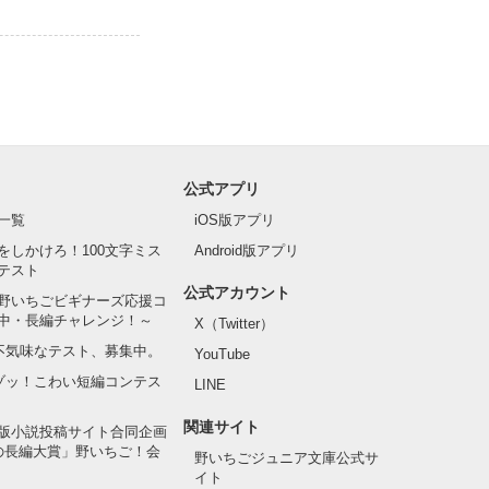
公式アプリ
一覧
iOS版アプリ
をしかけろ！100文字ミス
Android版アプリ
テスト
公式アカウント
野いちごビギナーズ応援コ
中・長編チャレンジ！～
X（Twitter）
の不気味なテスト、募集中。
YouTube
でゾッ！こわい短編コンテス
LINE
関連サイト
版小説投稿サイト合同企画
の長編大賞」野いちご！会
野いちごジュニア文庫公式サ
イト