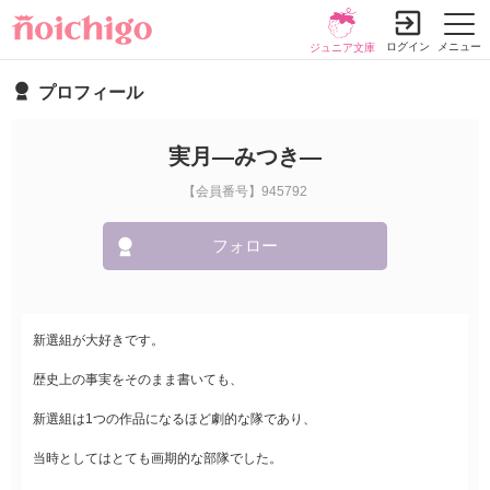
ログイン
メニュー
ジュニア文庫
プロフィール
実月―みつき―
【会員番号】945792
フォロー
新選組が大好きです。
歴史上の事実をそのまま書いても、
新選組は1つの作品になるほど劇的な隊であり、
当時としてはとても画期的な部隊でした。