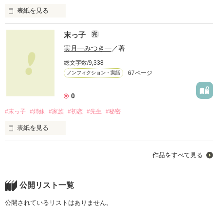
解をよろしくお願いします。
表紙を見る
悪者は誰ですか…？
浅葱の贖罪の続編です。

末っ子
完
作品を読む
今回は土方目線でストーリーを進めたいと思います。

実月―みつき―
／著
作品を読む
総文字数/9,338
67ページ
ノンフィクション・実話
0
正反対の2人をテーマに描いた作品です。

#末っ子
#姉妹
#家族
#初恋
#先生
#秘密
前作を読んでいない方も楽しめるようになっています。

表紙を見る
(前作を読んだ方が多少、分かりやすいかもです)

三姉妹の末っ子目線の家族のストーリー

作品をすべて見る
公開リスト一覧
作品を読む
公開されているリストはありません。
作品を読む