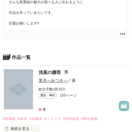
そんな新選組の魅力が様々な人に伝わるように
作品を作っていきたいです。
応援お願いします‼
作品一覧
浅葱の贖罪
完
実月―みつき―
／著
総文字数/38,553
255ページ
歴史・時代
4
#新選組
#幕末
#近藤勇
#トリップ
#沖田総司
#明治維新
表紙を見る