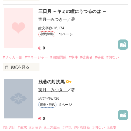
近藤勇が、恋に焦がれる日々を描いた物語。

三日月 ～キミの瞳にうつるのは ～
近藤勇はなぜ、最期に諦めたのか、それを作者の見解で展開し
実月―みつき―
／著
ていきます。

総文字数/16,174
73ページ
恋愛(学園)
何とか完成することが出来ました。

読者さんの数は多いとは言えませんが、

0
#サッカー部
#マネージャー
#四角関係
#事件
#被害者
#秘密
#切ない
それでも、私の作品を読んで下さったことに感謝します(*^▽^)/
★*☆♪

表紙を見る
作品中よく、貴方という言葉が出てきます。

何気無い日々の中で起きる

貴女という表現もありますが、

浅葱の対抗馬
貴女は、高貴な女性に言う言葉で、

それぞれの悪夢をきっかけに

実月―みつき―
／著
作者は、葉月と近藤の仲がとても良いことを表現するために、
わざと貴方を使用しています。

総文字数/726
四角関係の青春物語が

5ページ
歴史・時代
 また、最初は、彼女や彼という言葉を使用していたのですが、

今、始まろうとしている。

 あの時代には、それらの言葉が、なかったことを思いだし、急
0
いで貴方という表現にかえています。

#新選組
#幕末
#近藤勇
#土方歳三
#浮気
#明治維新
#切ない
#親友
  そのため、幾分か読みにくい部分があると思いますが、ご理