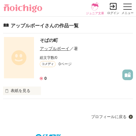
ログイン
メニュー
ジュニア文庫
アップルボーイさんの作品一覧
そばの町
アップルボーイ
／著
総文字数/0
0ページ
コメディ
0
表紙を見る
私たちは、「普通になる」ということの難しさを忘れている。

当たり前に成長し、勉強し、職を持ち、家庭を築く。

そう、私たちはいつも忘れている。。

プロフィールに戻る
その当たり前が、何よりも難しいということを。