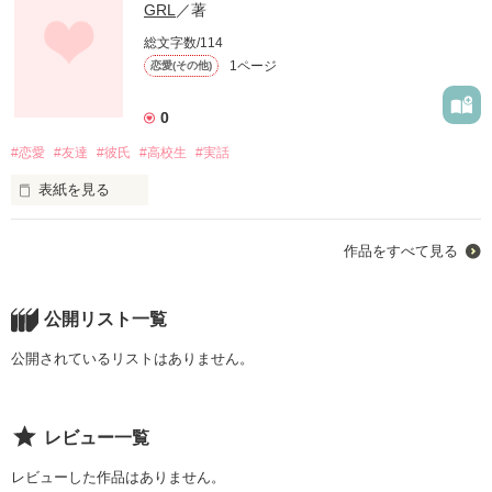
GRL
／著
総文字数/114
1ページ
恋愛(その他)
0
#恋愛
#友達
#彼氏
#高校生
#実話
表紙を見る
過去でも未来でもない、嘘でも偽りでもない、わたしが生きて
作品をすべて見る
いる今を書いた実話。家族、友達、恋愛、性、誰にも言えなか
った。自分の愚かさ、寂しさ、『みんな消えてなくなればい
い』『死にたい』それが今の私の口癖。
公開リスト一覧
公開されているリストはありません。
作品を読む
レビュー一覧
レビューした作品はありません。