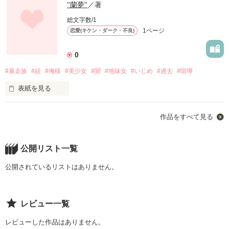
''蘭夢''
／著
総文字数/1
1ページ
恋愛(キケン・ダーク・不良)
0
#暴走族
#組
#俺様
#美少女
#闇
#地味女
#いじめ
#過去
#喧嘩
表紙を見る
初めての作品ですので、誤字脱字が沢山ありますが、暖かい目
作品をすべて見る
で見守ってください！お願いします！　　　

途中で暴力がでて来ますがグロくはないのでよろしくお願いし
ます！
公開リスト一覧
公開されているリストはありません。
作品を読む
レビュー一覧
レビューした作品はありません。