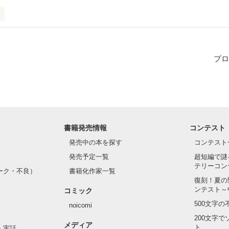
 高 校 １ 年 生   。

プロ
書籍発売情報
コンテスト
発売中の本を探す
コンテスト
発売予定一覧
超短編で謎
テリーコン
 が あ り ま し た ＿＿＿  。

ーク・不良）
書籍化作家一覧
復刻！夏の
ンテスト～
コミック
500文字
noicomi
作品を読む
200文字
メディア
ト
・実話