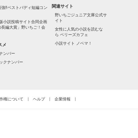
関連サイト
最強‼ベストバディ短編コン
野いちごジュニア文庫公式サ
イト
版小説投稿サイト合同企画
の長編大賞」野いちご！会
女性に人気の小説を読むな
ら ベリーズカフェ
小説サイト ノベマ！
スメ
ナンバー
ックナンバー
作権について
ヘルプ
企業情報