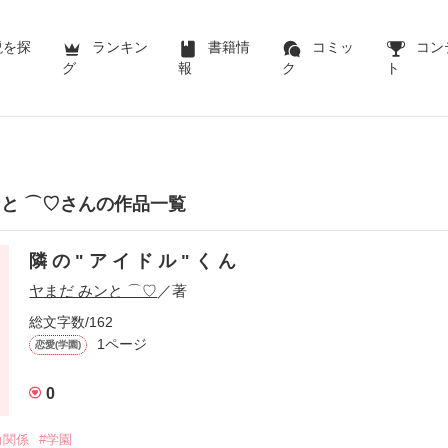
説を探
ランキン
書籍情
コミッ
コン
グ
報
ク
ト
ンと ⌒♡さんの作品一覧
隣 の " ア イ ド ル " く ん
ヤまだ みンと ⌒♡
／著
総文字数/162
1ページ
恋愛(学園)
0
角関係
#学園