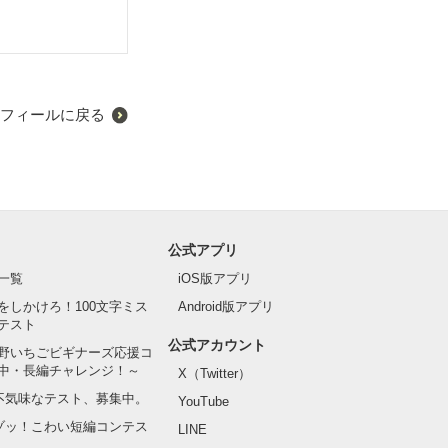
フィールに戻る
公式アプリ
一覧
iOS版アプリ
をしかけろ！100文字ミス
Android版アプリ
テスト
公式アカウント
野いちごビギナーズ応援コ
中・長編チャレンジ！～
X（Twitter）
の不気味なテスト、募集中。
YouTube
でゾッ！こわい短編コンテス
LINE