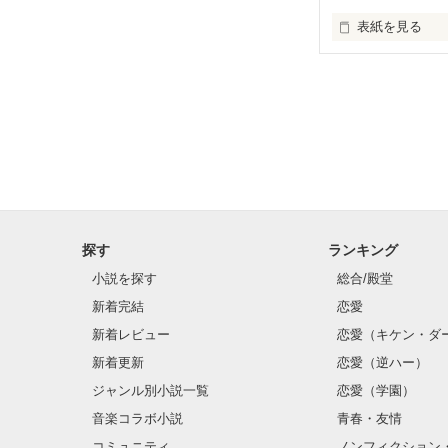
表紙を見る
た だ の 平 凡 な
             そ ん な 私 に も １ つ だ け

探す
ランキング
小説を探す
総合/殿堂
新着完結
恋愛
皆 と 違 う こ と
新着レビュー
恋愛（キケン・ダ
新着更新
恋愛（逆ハー）
ジャンル別小説一覧
恋愛（学園）
音楽コラボ小説
青春・友情
コミュニティ
ノンフィクション