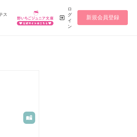
ロ
テス
グ
新規会員登録
イ
ン