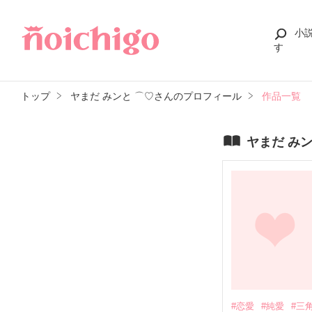
小
す
トップ
ヤまだ みンと ⌒♡さんのプロフィール
作品一覧
ヤまだ み
#恋愛
#純愛
#三