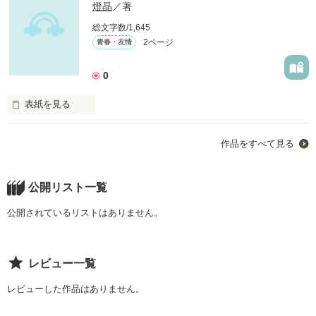
燈晶
／著
総文字数/1,645
2ページ
青春・友情
0
表紙を見る
未編集
作品をすべて見る
作品を読む
公開リスト一覧
公開されているリストはありません。
レビュー一覧
レビューした作品はありません。