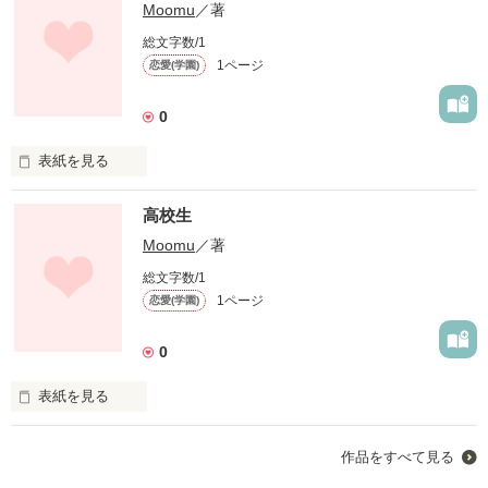
Moomu
／著
総文字数/1
1ページ
恋愛(学園)
0
表紙を見る
私にとって日曜日という日は1週間で一番嫌いな日だ。だっ
高校生
て，平日や土曜日に比べて時間が流れるのが遅いっていうか，
ゆっくりって言うか。とにかく嫌い。でも，今日は違うんだ！
Moomu
／著
なんて言ったって。明日からは憧れの高校生ななれるんだか
総文字数/1
ら！！
1ページ
恋愛(学園)
0
作品を読む
表紙を見る
未編集
作品をすべて見る