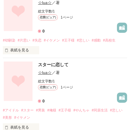
☆lua☆
／著
総文字数/1
1ページ
恋愛(ピュア)
0
#幼馴染
#片思い
#失恋
#イケメン
#王子様
#悲しい
#感動
#高校生
表紙を見る
この18年間、

スターに恋して
ずっと君だけを見てきた。

☆lua☆
／著
総文字数/1
1ページ
恋愛(ピュア)
笑ってるときも、

0
#アイドル
#スター
#男装
#俺様
#王子様
#やんちゃ
#同居生活
#悲しい
泣いてるときも、

#美形
#イケメン
表紙を見る