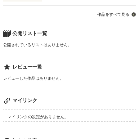
「君、スターにならないか？」

作品をすべて見る
誰よりも近くで

執事喫茶でアルバイトをしていた、藤原月希（HUZIWARA 
RUI）高校二年生の元に突然現れた自分とそっくりな男。

公開リスト一覧
公開されているリストはありません。
彼は、国民的アイドルグループ『Sky☆Angel』でボーカル&キ
ーボードを担当する『lｕａ』こと、桐島月希（KRSIMA 
なのに、、

RUKI）だった。

レビュー一覧
レビューした作品はありません。
「いや、自分がアイドルなんて...」

気づけば君の隣には、知らない奴がいて、

マイリンク
「大丈夫、大丈夫！君なら絶対できるよ！それに俺たち、似て
俺の場所は知らない間になくなっていた。

るし！」

マイリンクの設定がありません。
「そういう問題じゃ...」

分かっているけれど、
