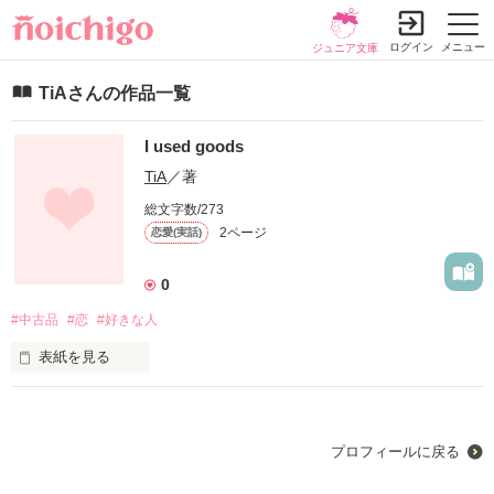
ログイン
メニュー
ジュニア文庫
TiAさんの作品一覧
I used goods
TiA
／著
総文字数/273
2ページ
恋愛(実話)
0
#中古品
#恋
#好きな人
表紙を見る
未編集
プロフィールに戻る
作品を読む