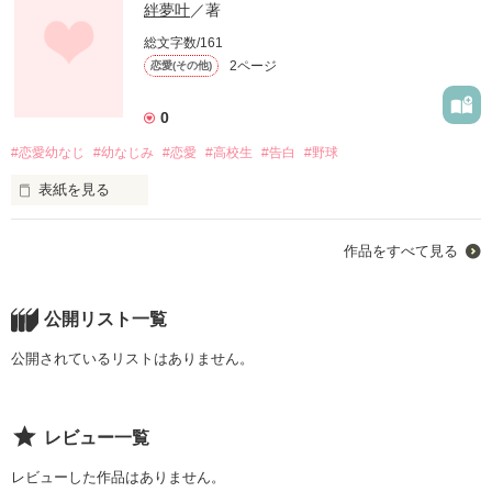
絆夢叶
／著
総文字数/161
2ページ
恋愛(その他)
0
#恋愛幼なじ
#幼なじみ
#恋愛
#高校生
#告白
#野球
表紙を見る
幼なじみのカベ
作品をすべて見る
作品を読む
公開リスト一覧
公開されているリストはありません。
レビュー一覧
レビューした作品はありません。