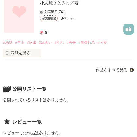
小悪魔さとみん
／著
総文字数/1,741
8ページ
恋愛(実話)
0
#恋愛
#年上
#家出
#出会い
#別れ
#再会
#自傷行為
#同棲
表紙を見る
作品をすべて見る
主人公、咲翔滿(さとみ)

16歳からのストーリ。

公開リスト一覧
公開されているリストはありません。
両親が原因で荒れ果て

レビュー一覧
刺青、ピアス穴開けまくり

レビューした作品はありません。
自傷行為
