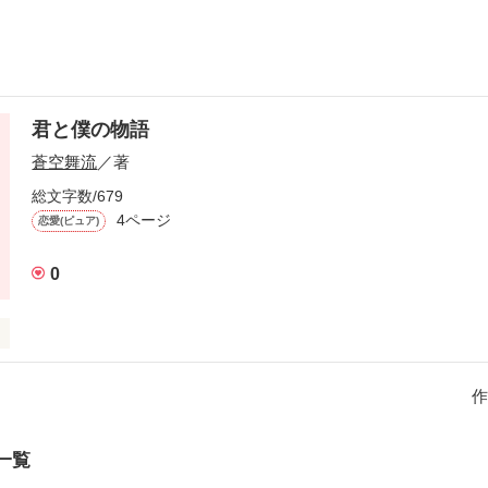
君と僕の物語
蒼空舞流
／著
総文字数/679
4ページ
恋愛(ピュア)
0
 letter
作
作品を読む
一覧