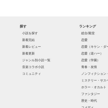
探す
ランキング
小説を探す
総合/殿堂
新着完結
恋愛
新着レビュー
恋愛（キケン・ダ
新着更新
恋愛（逆ハー）
ジャンル別小説一覧
恋愛（学園）
音楽コラボ小説
青春・友情
コミュニティ
ノンフィクション
ミステリー・サス
ホラー・オカルト
ファンタジー
歴史・時代
コメディ