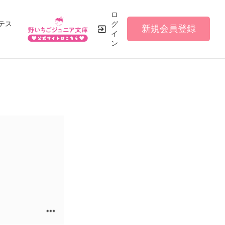
ロ
テス
グ
新規会員登録
イ
ン