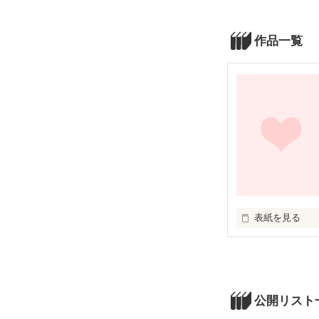
作品一覧
表紙を見る
僕から君への  love
公開リスト