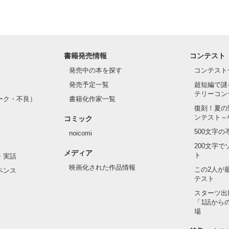
書籍発売情報
コンテスト
発売中の本を探す
コンテスト
発売予定一覧
超短編で謎
テリーコン
ーク・不良）
書籍化作家一覧
復刻！夏の
ンテスト～
コミック
500文字
noicomi
200文字
メディア
ト
・実話
映画化された作品情報
この2人が
ペンス
テスト
スターツ出
「1話から
場