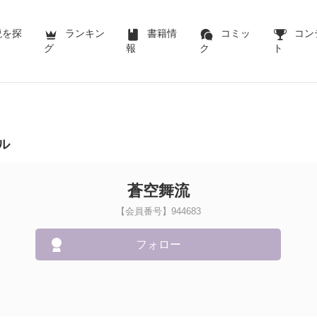
説を探
ランキン
書籍情
コミッ
コン
グ
報
ク
ト
ル
蒼空舞流
【会員番号】944683
フォロー