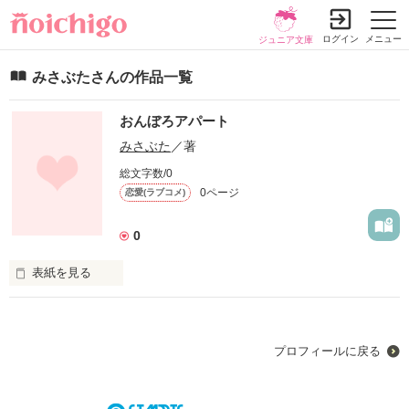
ログイン
メニュー
ジュニア文庫
みさぶたさんの作品一覧
おんぼろアパート
みさぶた
／著
総文字数/0
0ページ
恋愛(ラブコメ)
0
表紙を見る
未編集
プロフィールに戻る
作品を読む