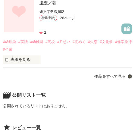
瀬奈
／著
総文字数/3,682
26ページ
恋愛(実話)
1
#幼馴染
#実話
#幼稚園
#高校
#片想い
#初めて
#失恋
#文化祭
#修学旅行
#卒業
表紙を見る
願って叶うのならばこんな辛い思いしなくていいのに。。。
作品をすべて見る
作品を読む
公開リスト一覧
公開されているリストはありません。
レビュー一覧