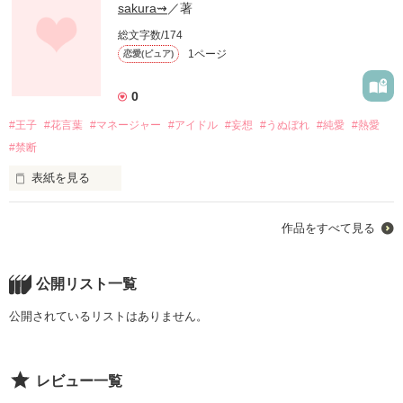
sakura⇝︎
／著
総文字数/174
1ページ
恋愛(ピュア)
0
#王子
#花言葉
#マネージャー
#アイドル
#妄想
#うぬぼれ
#純愛
#熱愛
#禁断
表紙を見る
君と居る時間が増える事に

作品をすべて見る
愛しさが増えていくーー

公開リスト一覧
あなたがくれた

公開されているリストはありません。
1本のバラ

レビュー一覧
その花言葉は
