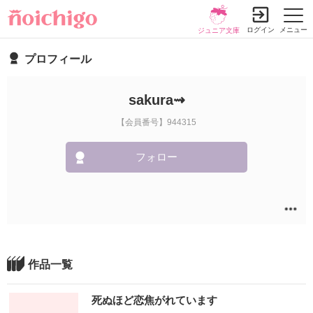
ログイン
メニュー
ジュニア文庫
プロフィール
sakura⇝︎
【会員番号】944315
フォロー
作品一覧
死ぬほど恋焦がれています