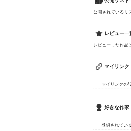
公開リスト
公開されているリ
あの時の私はな
レビュー一
まだ子供なのに
レビューした作品
我慢しなきゃっ
マイリンク
マイリンクの
好きな作家
登録されてい