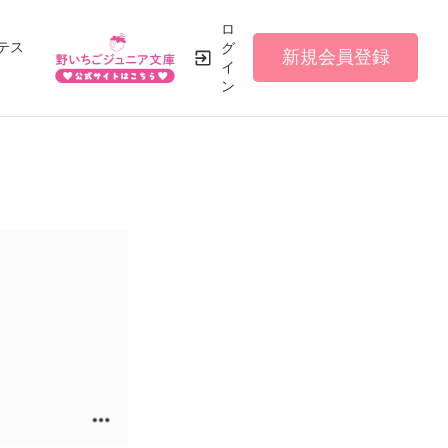
ロ
テス
グ
新規会員登録
イ
ン