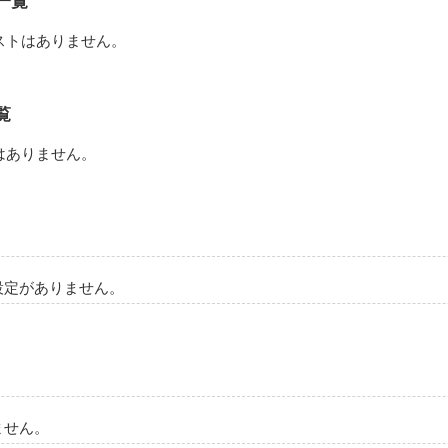
一覧
ストはありません。
にもしらなかった。

覧
おとなのふり、

はありません。
て勝手に自分の気持ち押さえ込んでた……。

作品を読む
設定がありません。
ません。