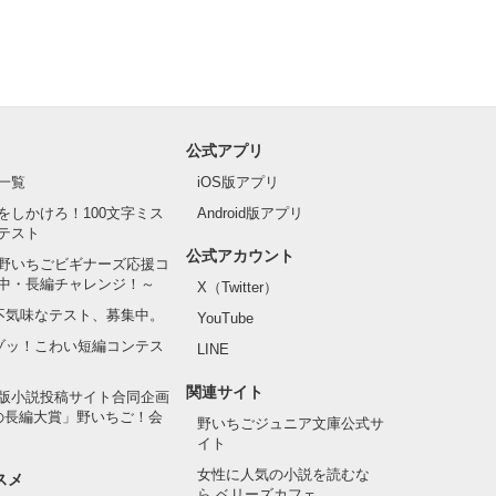
公式アプリ
一覧
iOS版アプリ
をしかけろ！100文字ミス
Android版アプリ
テスト
公式アカウント
野いちごビギナーズ応援コ
中・長編チャレンジ！～
X（Twitter）
の不気味なテスト、募集中。
YouTube
でゾッ！こわい短編コンテス
LINE
関連サイト
版小説投稿サイト合同企画
の長編大賞」野いちご！会
野いちごジュニア文庫公式サ
イト
女性に人気の小説を読むな
スメ
ら ベリーズカフェ