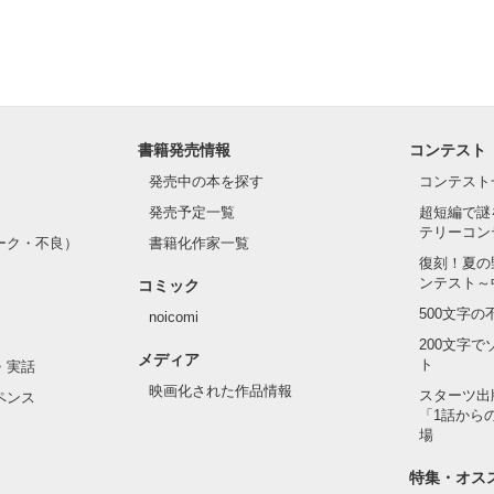
書籍発売情報
コンテスト
発売中の本を探す
コンテスト
発売予定一覧
超短編で謎
テリーコン
ーク・不良）
書籍化作家一覧
復刻！夏の
ンテスト～
コミック
500文字
noicomi
200文字
メディア
ト
・実話
映画化された作品情報
スターツ出
ペンス
「1話から
場
特集・オス