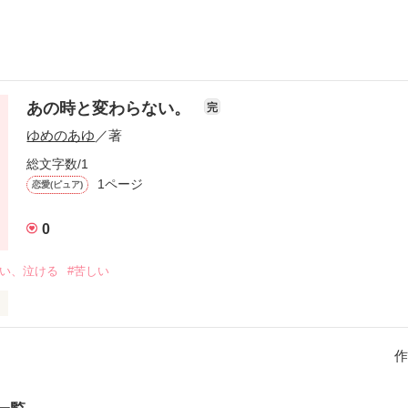
あの時と変わらない。
完
ゆめのあゆ
／著
総文字数/1
1ページ
恋愛(ピュア)
0
辛い、泣ける
#苦しい
作