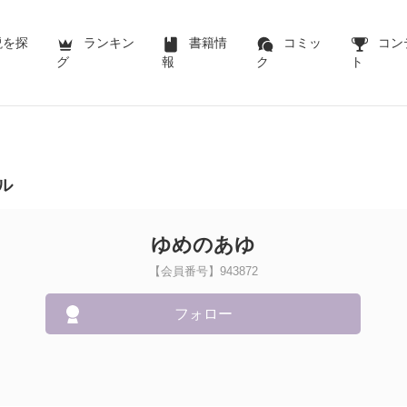
説を探
ランキン
書籍情
コミッ
コン
グ
報
ク
ト
ル
ゆめのあゆ
【会員番号】943872
フォロー