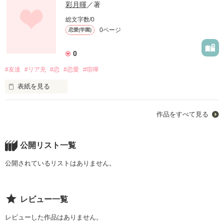
彩月暉
／著
総文字数/0
0ページ
恋愛(学園)
0
#友達
#リア充
#恋
#恋愛
#喧嘩
表紙を見る
友達関係で崩れてゆく、恋物語。

作品をすべて見る
中学生が今一番共感できるであろう恋友ストーリー。
公開リスト一覧
作品を読む
公開されているリストはありません。
レビュー一覧
レビューした作品はありません。