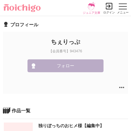
ログイン
メニュー
ジュニア文庫
プロフィール
ちぇりっぷ
【会員番号】943476
フォロー
作品一覧
独りぼっちのおヒメ様【編集中】