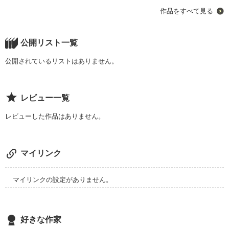
両親に愛されないおヒメ様がある男に一途に愛されるお話。
作品をすべて見る
作品を読む
公開リスト一覧
公開されているリストはありません。
レビュー一覧
レビューした作品はありません。
マイリンク
マイリンクの設定がありません。
好きな作家