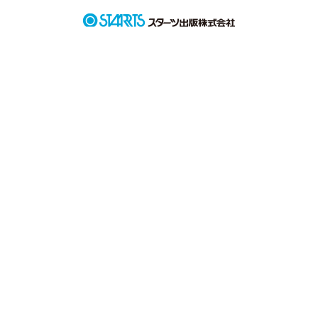
黒木花子KurogiHanako

健気で一途な高校2年生

コンプレックスを多々抱えている

晴人と付き合っている

日高晴人HidakaHaruto

学校の王子様的な存在

爽やかで好青年な高校2年生

花子と付き合っている

作品を読む