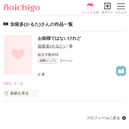
ログイン
メニュー
ジュニア文庫
加留多(かるた)さんの作品一覧
お姫様ではないけれど
加留多(かるた)
／著
総文字数/859
2ページ
恋愛(ピュア)
0
#健気
#一途
表紙を見る
王子様の隣にはお姫様

だけど、私はお姫様とは程遠い

プロフィールに戻る
それでも、貴方の隣に居る事をどうか許して欲しい
