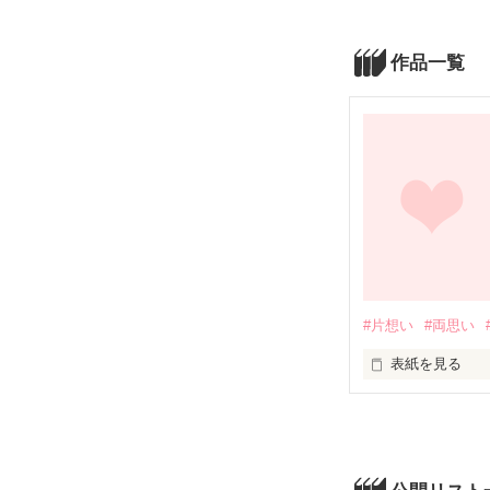
作品一覧
#片想い
#両思い
表紙を見る
「清華、俺と..