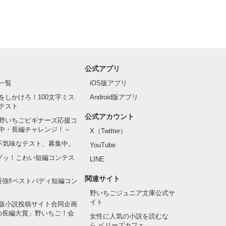
公式アプリ
一覧
iOS版アプリ
をしかけろ！100文字ミス
Android版アプリ
テスト
公式アカウント
野いちごビギナーズ応援コ
中・長編チャレンジ！～
X（Twitter）
の不気味なテスト、募集中。
YouTube
でゾッ！こわい短編コンテス
LINE
関連サイト
最強‼ベストバディ短編コン
野いちごジュニア文庫公式サ
イト
版小説投稿サイト合同企画
の長編大賞」野いちご！会
.ごめん。友達
女性に人気の小説を読むな
ら ベリーズカフェ