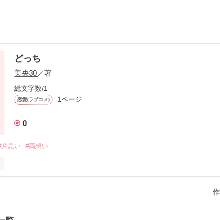
どっち
美央30
／著
総文字数/1
1ページ
恋愛(ラブコメ)
0
#片思い
#両想い
.付き合ってくれますか？」

作