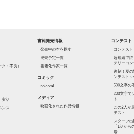
経って、

書籍発売情報
コンテスト
発売中の本を探す
コンテスト
発売予定一覧
超短編で謎
テリーコン
ーク・不良）
書籍化作家一覧
復刻！夏の
ンテスト～
コミック
500文字
noicomi
200文字
メディア
ト
・実話
映画化された作品情報
この2人が
ペンス
テスト
スターツ出
「1話から
清華のこと前より好きが減って、このまま付き合ってても悪いと思って..
場