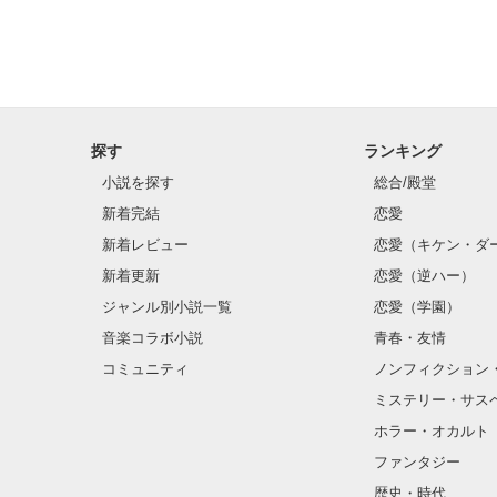
その日から大分
探す
ランキング
小説を探す
総合/殿堂
新着完結
恋愛
新着レビュー
恋愛（キケン・ダ
新着更新
恋愛（逆ハー）
ジャンル別小説一覧
恋愛（学園）
音楽コラボ小説
青春・友情
コミュニティ
ノンフィクション
ミステリー・サス
ホラー・オカルト
ファンタジー
「ごめん。俺、
に戻ろう」

歴史・時代