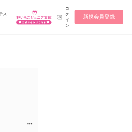
ロ
テス
グ
新規会員登録
イ
ン