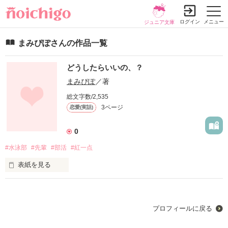
ログイン
メニュー
ジュニア文庫
まみぴぽさんの作品一覧
どうしたらいいの、？
まみぴぽ
／著
総文字数/2,535
3ページ
恋愛(実話)
0
#水泳部
#先輩
#部活
#紅一点
表紙を見る
どうしたらいいの、？

プロフィールに戻る
どうしたら貴方にこの気持ちは届くの？
