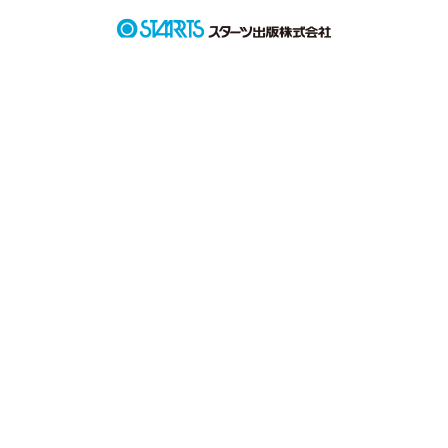
貴方の目に私はどう写ってるの？

私が先輩に近づけないのは、

私が 後輩 だから？

作品を読む