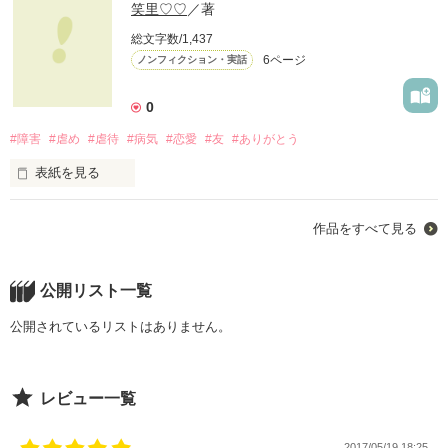
笑里♡♡
／著
総文字数/1,437
6ページ
ノンフィクション・実話
0
#障害
#虐め
#虐待
#病気
#恋愛
#友
#ありがとう
表紙を見る
2度と還らない日々これが私が生きてきた歩。

作品をすべて見る
車椅子という荷物、そして精神疾患という病気を患い、何を想
い考え生きてきたかを嘘偽りなく書く事を誓います
公開リスト一覧
作品を読む
公開されているリストはありません。
レビュー一覧
2017/05/19 18:25