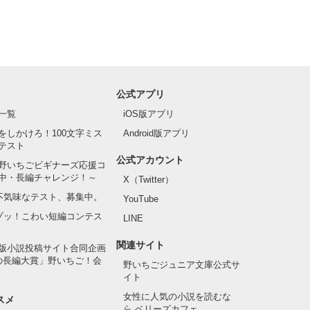
公式アプリ
一覧
iOS版アプリ
をしかけろ！100文字ミス
Android版アプリ
テスト
公式アカウント
野いちごビギナーズ応援コ
中・長編チャレンジ！～
X（Twitter）
の不気味なテスト、募集中。
YouTube
でゾッ！こわい短編コンテス
LINE
関連サイト
版小説投稿サイト合同企画
の長編大賞」野いちご！会
野いちごジュニア文庫公式サ
イト
女性に人気の小説を読むな
スメ
ら ベリーズカフェ