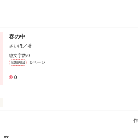
春の中
さいほ
／著
総文字数/0
0ページ
恋愛(実話)
0
作