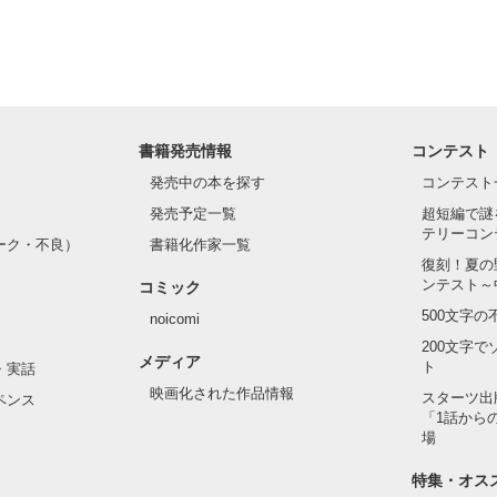
ないから

書籍発売情報
コンテスト
発売中の本を探す
コンテスト
発売予定一覧
超短編で謎
テリーコン
ーク・不良）
書籍化作家一覧
復刻！夏の
ンテスト～
コミック
くならないで

500文字
noicomi
200文字
メディア
ト
・実話
映画化された作品情報
スターツ出
ペンス
「1話から
場
特集・オス