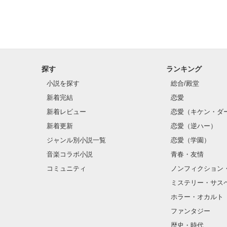
好きなんて言わ
探す
ランキング
小説を探す
総合/殿堂
新着完結
恋愛
新着レビュー
恋愛（キケン・ダ
新着更新
恋愛（逆ハー）
私の前から居な
ジャンル別小説一覧
恋愛（学園）
音楽コラボ小説
青春・友情
コミュニティ
ノンフィクション
ミステリー・サス
ホラー・オカルト
ファンタジー
.
歴史・時代