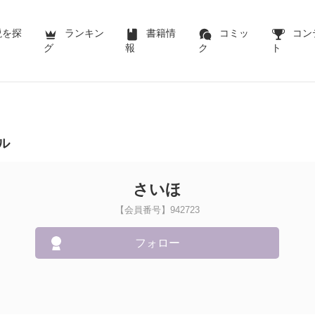
説を探
ランキン
書籍情
コミッ
コン
グ
報
ク
ト
ル
さいほ
【会員番号】942723
フォロー