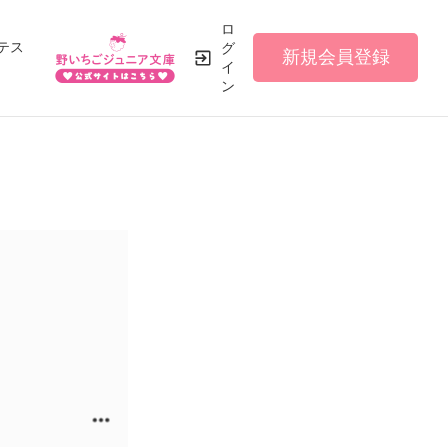
ロ
テス
グ
新規会員登録
イ
ン